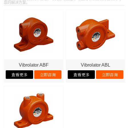
靠的解决方案。
Vibrolator ABF
Vibrolator ABL