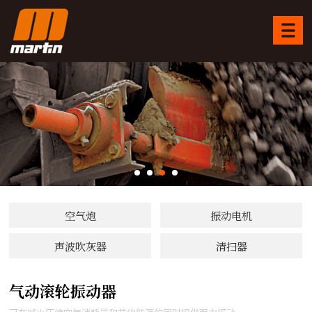
空气炮
振动电机
声波吹灰器
清扫器
气动滚轮振动器