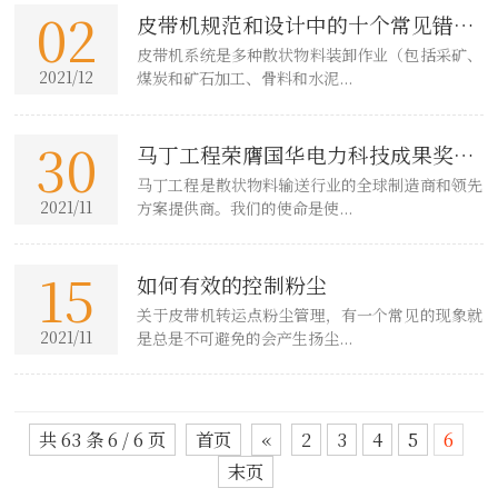
02
皮带机规范和设计中的十个常见错误
皮带机系统是多种散状物料装卸作业（包括采矿、
和规避方...
2021/12
煤炭和矿石加工、骨料和水泥...
30
马丁工程荣膺国华电力科技成果奖一
马丁工程是散状物料输送行业的全球制造商和领先
等奖
2021/11
方案提供商。我们的使命是使...
15
如何有效的控制粉尘
关于皮带机转运点粉尘管理，有一个常见的现象就
2021/11
是总是不可避免的会产生扬尘...
共 63 条 6 / 6 页
首页
«
2
3
4
5
6
末页